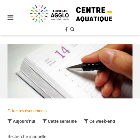
plan
du
site
aller
au
menu
aller au
contenu
Filtrer les évènements
Aujourd'hui
Cette semaine
Ce week-end
Recherche manuelle