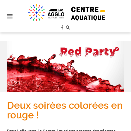
plan
du
site
aller
au
menu
aller au
contenu
Deux soirées colorées en
rouge !