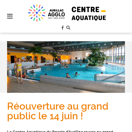
plan
du
site
aller
au
menu
aller au
contenu
Réouverture au grand
public le 14 juin !