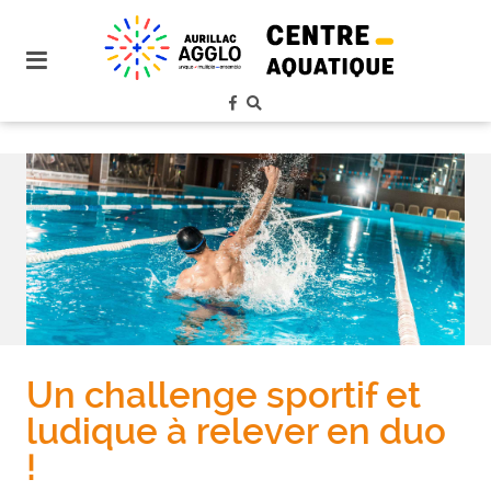
plan
du
site
aller
au
menu
aller au
contenu
Un challenge sportif et
ludique à relever en duo
!