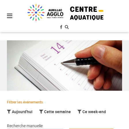
plan
du
site
aller
au
menu
aller au
contenu
Filtrer les évènements
Aujourd'hui
Cette semaine
Ce week-end
Recherche manuelle