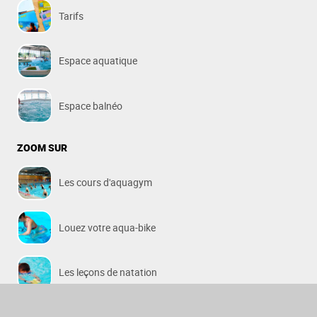
Tarifs
Espace aquatique
Espace balnéo
ZOOM SUR
Les cours d'aquagym
Louez votre aqua-bike
Les leçons de natation
Les anniversaires enfants