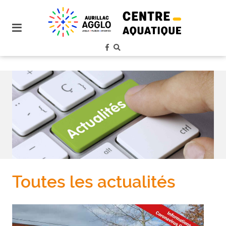
plan
du
site
aller
au
menu
aller au
contenu
Toutes les actualités